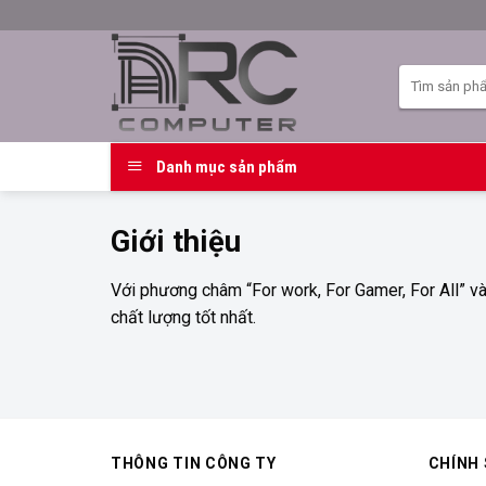
Skip
to
content
Tìm
kiếm:
Danh mục sản phẩm
Giới thiệu
Với phương châm “For work, For Gamer, For All” v
chất lượng tốt nhất.
THÔNG TIN CÔNG TY
CHÍNH