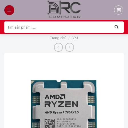
Skip
to
content
Tìm
kiếm:
Trang chủ
/
CPU