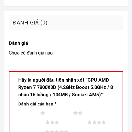
ĐÁNH GIÁ (0)
Đánh giá
Chưa có đánh giá nào.
Hãy là người đầu tiên nhận xét “CPU AMD
Ryzen 7 7800X3D (4.2GHz Boost 5.0GHz / 8
nhân 16 luồng / 104MB / Socket AM5)”
Đánh giá của bạn
*
1 trên 5 sao
2 trên 5 sao
3 trên 5 sao
4 trên 5 sao
5 trên 5 sao