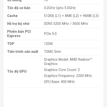
Số luồng
16
Tốc độ cơ bản
4.2GHz Upto 5.0GHz
Cache
512KB (L1) + 8MB (L2) + 96MB (L3)
Hỗ trợ bộ nhớ
DDR5 5200 MHz / 3600 MHz
Phiên bản PCI
PCIe 5.0
Express
TDP
120W
Tiến trình sản xuất
TSMC 5nm
Graphics Model: AMD Radeon™
Graphics
Graphics Core Count: 2
Tốc độ GPU
Graphics Frequency: 2200 MHz
GPU Base: 400 MHz