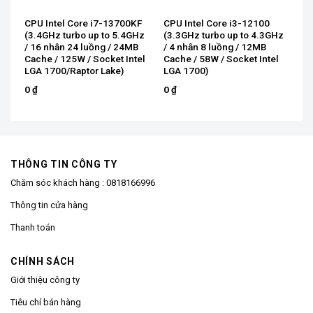
CPU Intel Core i7-13700KF
CPU Intel Core i3-12100
z /
(3.4GHz turbo up to 5.4GHz
(3.3GHz turbo up to 4.3GHz
he
/ 16 nhân 24 luồng / 24MB
/ 4 nhân 8 luồng / 12MB
Cache / 125W / Socket Intel
Cache / 58W / Socket Intel
LGA 1700/Raptor Lake)
LGA 1700)
0
₫
0
₫
THÔNG TIN CÔNG TY
Chăm sóc khách hàng :
0818166996
Thông tin cửa hàng
Thanh toán
CHÍNH SÁCH
Giới thiệu công ty
Tiêu chí bán hàng