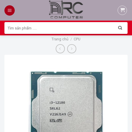
Skip
to
content
Tìm
kiếm:
Trang chủ
/
CPU