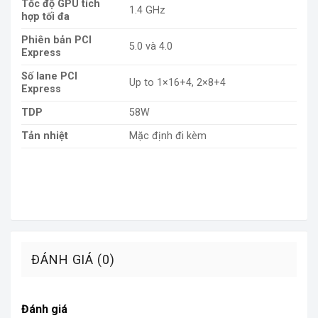
Tốc độ GPU tích
1.4 GHz
hợp tối đa
Phiên bản PCI
5.0 và 4.0
Express
Số lane PCI
Up to 1×16+4, 2×8+4
Express
TDP
58W
Tản nhiệt
Mặc định đi kèm
ĐÁNH GIÁ (0)
Đánh giá