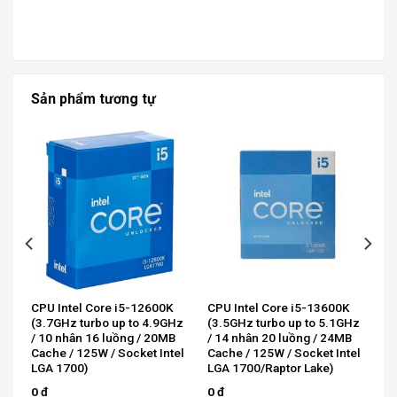
Sản phẩm tương tự
CPU Intel Core i5-12600K
CPU Intel Core i5-13600K
8
(3.7GHz turbo up to 4.9GHz
(3.5GHz turbo up to 5.1GHz
5W
/ 10 nhân 16 luồng / 20MB
/ 14 nhân 20 luồng / 24MB
Cache / 125W / Socket Intel
Cache / 125W / Socket Intel
LGA 1700)
LGA 1700/Raptor Lake)
0
₫
0
₫