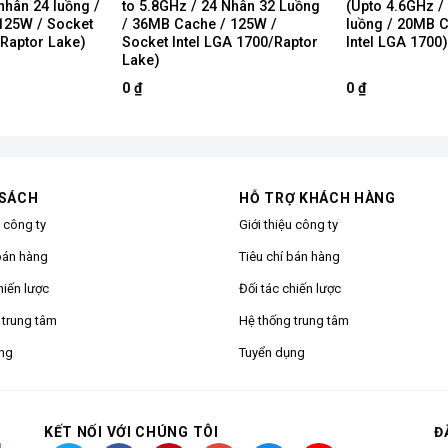
nhân 24 luồng /
to 5.8GHz / 24 Nhân 32 Luồng
(Upto 4.6GHz /
125W / Socket
/ 36MB Cache / 125W /
luồng / 20MB C
/Raptor Lake)
Socket Intel LGA 1700/Raptor
Intel LGA 1700)
Lake)
0
₫
0
₫
 SÁCH
HỖ TRỢ KHÁCH HÀNG
u công ty
Giới thiệu công ty
bán hàng
Tiêu chí bán hàng
hiến lược
Đối tác chiến lược
 trung tâm
Hệ thống trung tâm
ng
Tuyển dụng
KẾT NỐI VỚI CHÚNG TÔI
Đ