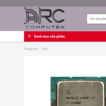
Skip
to
content
Tìm
kiếm:
Danh mục sản phẩm
Trang chủ
/
CPU