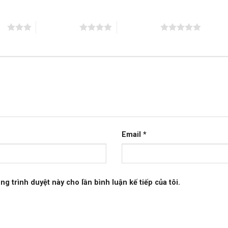
ao
4 trên 5 sao
5 trên 5 sao
Email
*
ng trình duyệt này cho lần bình luận kế tiếp của tôi.