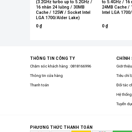
p to 5.8Ghz /
(3.2GHz turbo up to 5.2GHz /
to 5.4GHz / 16 
ng / 36MB
16 nhân 24 luồng / 30MB
24MB Cache / 
 Socket Intel
Cache / 125W / Socket Intel
Intel LGA 1700
or Lake)
LGA 1700/Alder Lake)
0
₫
0
₫
THÔNG TIN CÔNG TY
CHÍNH
Chăm sóc khách hàng :
0818166996
Giới thiệ
Thông tin cửa hàng
Tiêu chí 
Thanh toán
Đối tác c
Hệ thống
Tuyển dụ
PHƯƠNG THỨC THANH TOÁN