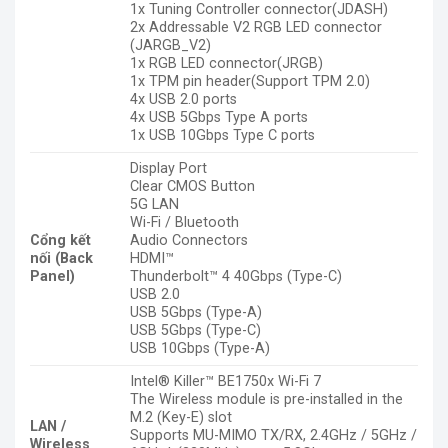
1x Tuning Controller connector(JDASH)
2x Addressable V2 RGB LED connector
(JARGB_V2)
1x RGB LED connector(JRGB)
1x TPM pin header(Support TPM 2.0)
4x USB 2.0 ports
4x USB 5Gbps Type A ports
1x USB 10Gbps Type C ports
Display Port
Clear CMOS Button
5G LAN
Wi-Fi / Bluetooth
Cổng kết
Audio Connectors
nối (Back
HDMI™
Panel)
Thunderbolt™ 4 40Gbps (Type-C)
USB 2.0
USB 5Gbps (Type-A)
USB 5Gbps (Type-C)
USB 10Gbps (Type-A)
Intel® Killer™ BE1750x Wi-Fi 7
The Wireless module is pre-installed in the
M.2 (Key-E) slot
LAN /
Supports MU-MIMO TX/RX, 2.4GHz / 5GHz /
Wireless