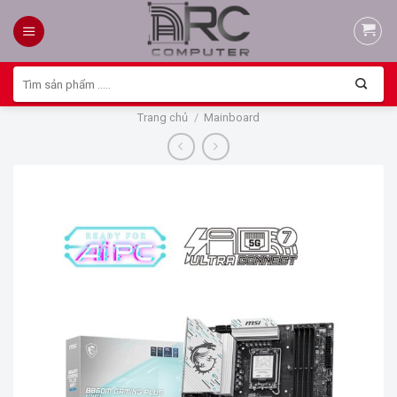
Skip
to
content
Tìm
kiếm:
Trang chủ
/
Mainboard