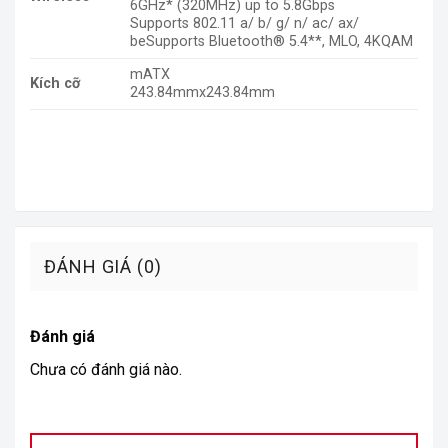
6GHz* (320MHz) up to 5.8Gbps
Supports 802.11 a/ b/ g/ n/ ac/ ax/
beSupports Bluetooth® 5.4**, MLO, 4KQAM
mATX
Kích cỡ
243.84mmx243.84mm
ĐÁNH GIÁ (0)
Đánh giá
Chưa có đánh giá nào.