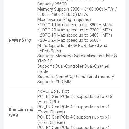
Capacity 256GB
Memory Support 8800 – 6400 (OC) MT/s /
6400 – 4800 (JEDEC) MT/s
Max. overclocking frequency:
• 1DPC 1R Max speed up to 8800+ MT/s
• 1DPC 2R Max speed up to 7200+ MT/s
• 2DPC 1R Max speed up to 6400+ MT/s
RAM hỗ trợ
• 2DPC 2R Max speed up to 5600+
MT/sSupports Intel® POR Speed and
JEDEC Speed
Supports Memory Overclocking and Intel®
XMP 3.0
Supports Dual-Controller Dual-Channel
mode
Supports Non-ECC, Un-buffered memory
Supports CUDIMM
4x PCI-E x16 slot
PCI_E1 Gen PCIe 5.0 supports up to x16
(From CPU)
PCI_E2 Gen PCIe 4.0 supports up to x1
Khe cắm mở
(From Chipset)
rộng
PCI_E3 Gen PCIe 4.0 supports up to x1
(From Chipset)
PCI_E4 Gen PCIe 4.0 supports up to x4