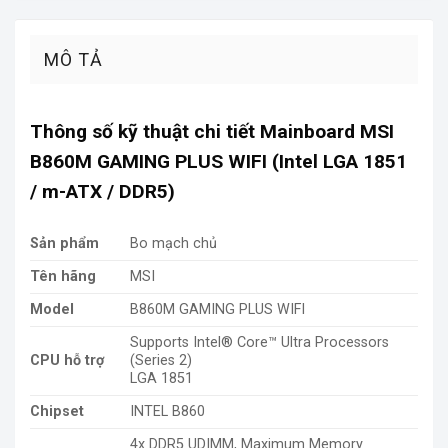
MÔ TẢ
Thông số kỹ thuật chi tiết Mainboard MSI
B860M GAMING PLUS WIFI (Intel LGA 1851
/ m-ATX / DDR5)
Sản p
hẩm
Bo mạch chủ
Tên hãng
MSI
Model
B860M GAMING PLUS WIFI
Supports Intel® Core™ Ultra Processors
CPU hỗ trợ
(Series 2)
LGA 1851
Chipset
INTEL B860
4x DDR5 UDIMM, Maximum Memory