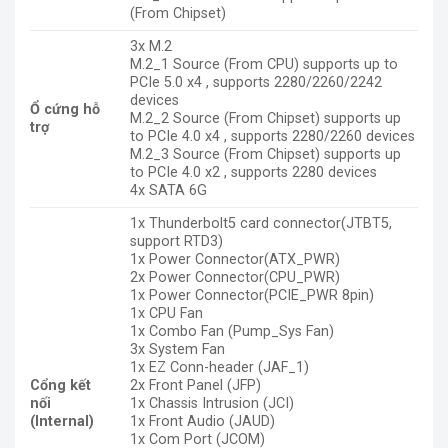
(From Chipset)
3x M.2
M.2_1 Source (From CPU) supports up to
PCIe 5.0 x4 , supports 2280/2260/2242
devices
Ổ cứng hỗ
M.2_2 Source (From Chipset) supports up
trợ
to PCIe 4.0 x4 , supports 2280/2260 devices
M.2_3 Source (From Chipset) supports up
to PCIe 4.0 x2 , supports 2280 devices
4x SATA 6G
1x Thunderbolt5 card connector(JTBT5,
support RTD3)
1x Power Connector(ATX_PWR)
2x Power Connector(CPU_PWR)
1x Power Connector(PCIE_PWR 8pin)
1x CPU Fan
1x Combo Fan (Pump_Sys Fan)
3x System Fan
1x EZ Conn-header (JAF_1)
Cổng kết
2x Front Panel (JFP)
nối
1x Chassis Intrusion (JCI)
(Internal)
1x Front Audio (JAUD)
1x Com Port (JCOM)