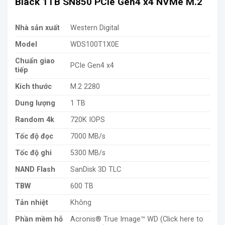
Black 1TB SN850 PCIe Gen4 x4 NVMe M.2
Nhà sản xuất
Western Digital
Model
WDS100T1X0E
Chuẩn giao
PCIe Gen4 x4
tiếp
Kích thước
M.2 2280
Dung lượng
1 TB
Random 4k
720K IOPS
Tốc độ đọc
7000 MB/s
Tốc độ ghi
5300 MB/s
NAND Flash
SanDisk 3D TLC
TBW
600 TB
Tản nhiệt
Không
Phần mềm hỗ
Acronis® True Image™ WD (Click here to