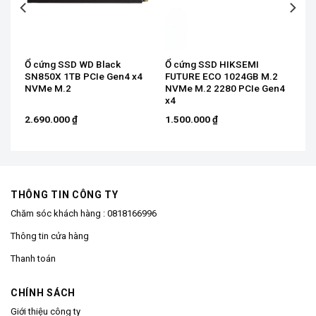
0
Ổ cứng SSD WD Black
Ổ cứng SSD HIKSEMI
SN850X 1TB PCIe Gen4 x4
FUTURE ECO 1024GB M.2
NVMe M.2
NVMe M.2 2280 PCIe Gen4
x4
2.690.000
₫
1.500.000
₫
THÔNG TIN CÔNG TY
Chăm sóc khách hàng :
0818166996
Thông tin cửa hàng
Thanh toán
CHÍNH SÁCH
Giới thiệu công ty