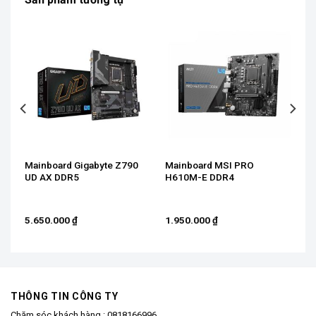
IX
Mainboard Gigabyte Z790
Mainboard MSI PRO
R5
UD AX​ DDR5
H610M-E DDR4
5.650.000
₫
1.950.000
₫
THÔNG TIN CÔNG TY
Chăm sóc khách hàng :
0818166996