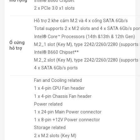
mở rộng
Intel® B660 Chipset
2 x PCIe 3.0 x1 slots
Hỗ trợ 2 khe cắm M.2 và 4 x cổng SATA 6Gb/s
Total supports 2 x M.2 slots and 4 x SATA 6Gb/s por
Intel® Core™ Processors (14th &13th & 12th Gen)
Ổ cứng
M.2_1 slot (Key M), type 2242/2260/2280 (supports 
hỗ trợ
Intel® B660 Chipset**
M.2_2 slot (Key M), type 2242/2260/2280 (supports 
4 x SATA 6Gb/s ports
Fan and Cooling related
1 x 4-pin CPU Fan header
1 x 4-pin Chassis Fan header
Power related
1 x 24-pin Main Power connector
1 x 8-pin +12V Power connector
Storage related
2 x M.2 slots (Key M)