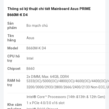
Thông số kỹ thuật chi tiết Mainboard Asus PRIME
B660M-K D4
Sản
Bo mạch chủ
phẩm
Tên
Asus
hãng
Model
B660M-K D4
CPU hỗ
Intel
trợ
Chipset
B660
2x DIMM, Max. 64GB, DDR4
RAM hỗ
5333(OC)/5000(OC)/4800(OC)/4600(OC)/4400(OC)/
trợ
3200/3000/2933/2800/2666/2400/2133 Non-ECC, U
Intel® Core™ Processors (14th &13th & 12th Gen)
1 x PCIe 4.0/3.0 x16 slot
Khe cắm