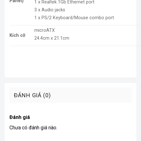
Panel)
1 x Realtek 1Gb Ethernet port
3 x Audio jacks
1 x PS/2 Keyboard/Mouse combo port
microATX
Kích cỡ
24.4cm x 21.1cm
ĐÁNH GIÁ (0)
Đánh giá
Chưa có đánh giá nào.