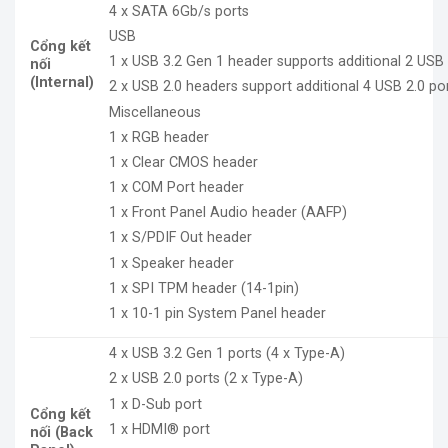
4 x SATA 6Gb/s ports
USB
Cổng kết
1 x USB 3.2 Gen 1 header supports additional 2 USB 
nối
(Internal)
2 x USB 2.0 headers support additional 4 USB 2.0 po
Miscellaneous
1 x RGB header
1 x Clear CMOS header
1 x COM Port header
1 x Front Panel Audio header (AAFP)
1 x S/PDIF Out header
1 x Speaker header
1 x SPI TPM header (14-1pin)
1 x 10-1 pin System Panel header
4 x USB 3.2 Gen 1 ports (4 x Type-A)
2 x USB 2.0 ports (2 x Type-A)
1 x D-Sub port
Cổng kết
1 x HDMI® port
nối (Back