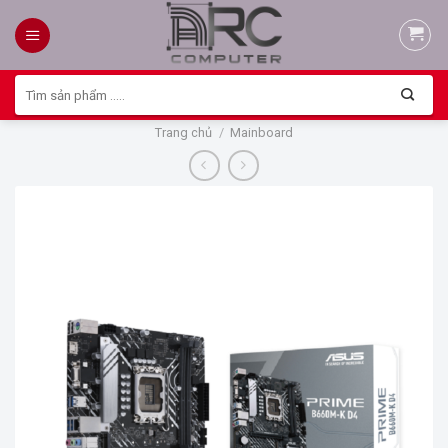
Skip
to
content
Tìm
kiếm:
Trang chủ
/
Mainboard