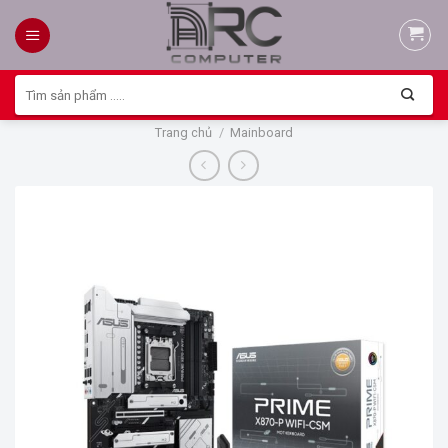
Skip
to
content
Tìm
kiếm:
Trang chủ
/
Mainboard