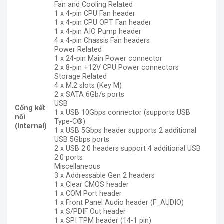
Fan and Cooling Related
1 x 4-pin CPU Fan header
1 x 4-pin CPU OPT Fan header
1 x 4-pin AIO Pump header
4 x 4-pin Chassis Fan headers
Power Related
1 x 24-pin Main Power connector
2 x 8-pin +12V CPU Power connectors
Storage Related
4 x M.2 slots (Key M)
2 x SATA 6Gb/s ports
USB
Cổng kết
1 x USB 10Gbps connector (supports USB
nối
Type-C
®
)
(Internal)
1 x USB 5Gbps header supports 2 additional
USB 5Gbps ports
2 x USB 2.0 headers support 4 additional USB
2.0 ports
Miscellaneous
3 x Addressable Gen 2 headers
1 x Clear CMOS header
1 x COM Port header
1 x Front Panel Audio header (F_AUDIO)
1 x S/PDIF Out header
1 x SPI TPM header (14-1 pin)