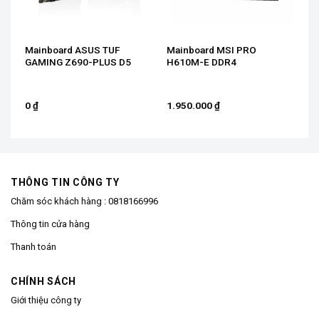
Mainboard ASUS TUF
Mainboard MSI PRO
l
GAMING Z690-PLUS D5
H610M-E DDR4
X /
0
₫
1.950.000
₫
THÔNG TIN CÔNG TY
Chăm sóc khách hàng :
0818166996
Thông tin cửa hàng
Thanh toán
CHÍNH SÁCH
Giới thiệu công ty