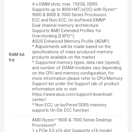
4 x DIMM slots, max. 192GB, DDR5
Supports up to 8000+MT/s(OC) with Ryzen
™
9000 & 8000 & 7000 Series Processors
ECC and Non-ECC, Un-buffered DIMM*
Dual channel memory architecture
Supports AMD Extended Profiles for
Overclocking (EXPO
™
)
ASUS Enhanced Memory Profile (AEMP)
* Adjustments will be made based on the
specifications of mass-produced memory
RAM hỗ
products available on the market.
trợ
* Supported memory types, data rate (speed),
and number of DRAM modules vary depending
on the CPU and memory configuration, for
more information please refer to CPU/Memory
Support list under the Support tab of product
information site or visit
https://www.asus.com/support/download-
center/
.
* Non-ECC, un-buffered DDR5 memory
supports On-Die ECC function.
AMD Ryzen
™
9000 & 7000 Series Desktop
Processors*
1 x PCIe 5.0 x16 slot (supports x16 mode)