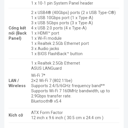
1 x 10-1 pin System Panel header
2 x USB4
®
(40Gbps) ports (2 x USB Type-C
®
)
1 x USB 10Gbps port (1 x Type-A)
3 x USB 5Gbps ports (3 x Type-A)
Cổng kết
4 x USB 2.0 ports (4 x Type-A)
nối (Back
1 x HDMI
™
port
Panel)
1 x Wi-Fi module
1 x Realtek 2.5Gb Ethernet port
3 x Audio jacks
1 x BIOS FlashBack
™
button
1 x Realtek 2.5Gb Ethernet
ASUS LANGuard
Wi-Fi 7*
LAN /
2×2 Wi-Fi 7 (802.11be)
Wireless
Supports 2.4/5/6GHz frequency band**
Supports Wi-Fi 7 160MHz bandwidth, up to
2.9Gbps transfer rate.
Bluetooth
®
v5.4
ATX Form Factor
Kích cỡ
12 inch x 9.6 inch ( 30.5 cm x 24.4 cm )