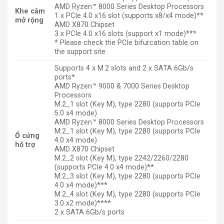
AMD Ryzen
™
8000 Series Desktop Processors
Khe cắm
1 x PCIe 4.0 x16 slot (supports x8/x4 mode)**
mở rộng
AMD X870 Chipset
3 x PCIe 4.0 x16 slots (support x1 mode)***
* Please check the PCIe bifurcation table on
the support site
Supports 4 x M.2 slots and 2 x SATA 6Gb/s
ports*
AMD Ryzen
™
9000 & 7000 Series Desktop
Processors
M.2_1 slot (Key M), type 2280 (supports PCIe
5.0 x4 mode)
AMD Ryzen
™
8000 Series Desktop Processors
M.2_1 slot (Key M), type 2280 (supports PCIe
Ổ cứng
4.0 x4 mode)
hỗ trợ
AMD X870 Chipset
M.2_2 slot (Key M), type 2242/2260/2280
(supports PCIe 4.0 x4 mode)**
M.2_3 slot (Key M), type 2280 (supports PCIe
4.0 x4 mode)***
M.2_4 slot (Key M), type 2280 (supports PCIe
3.0 x2 mode)****
2 x SATA 6Gb/s ports