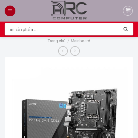
Skip
to
content
Tìm
kiếm:
Trang chủ
/
Mainboard