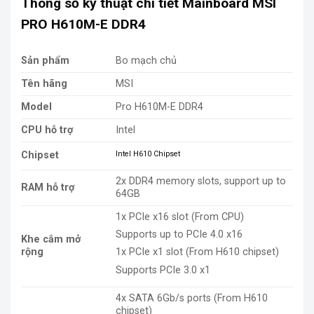
Thông số kỹ thuật chi tiết Mainboard MSI
PRO H610M-E DDR4
Sản phẩm
Bo mạch chủ
Tên hãng
MSI
Model
Pro H610M-E DDR4
CPU hỗ trợ
Intel
Chipset
Intel H610 Chipset
2x DDR4 memory slots, support up to
RAM hỗ trợ
64GB
1x PCIe x16 slot (From CPU)
Supports up to PCIe 4.0 x16
Khe cắm mở
rộng
1x PCIe x1 slot (From H610 chipset)
Supports PCIe 3.0 x1
4x SATA 6Gb/s ports (From H610
chipset)