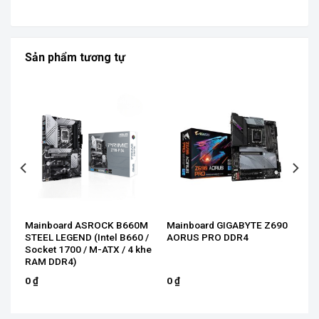
Sản phẩm tương tự
Mainboard ASROCK B660M
Mainboard GIGABYTE Z690
D4
STEEL LEGEND (Intel B660 /
AORUS PRO DDR4
Socket 1700 / M-ATX / 4 khe
RAM DDR4)
0
₫
0
₫