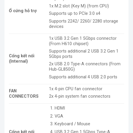
1x M.2 slot (Key M) (from CPU)
Ổ cứng hỗ trợ
Supports up to PCIe 3.0 x4
Supports 2242/ 2260/ 2280 storage
devices
1x USB 3.2 Gen 1 5Gbps connector
(From H610 chipset)
Supports additional 2 USB 3.2 Gen 1
Cổng kết nối
5Gbps ports
(Internal)
2x USB 2.0 Type-A connectors (From
Hub-GL850G)
Supports additional 4 USB 2.0 ports
1x 4-pin CPU fan connector
FAN
CONNECTORS
2x 4-pin system fan connectors
HDMI
VGA
Keyboard / Mouse
USB 3.2 Gen 1 5Gbps Type-A
Cổng kết nối