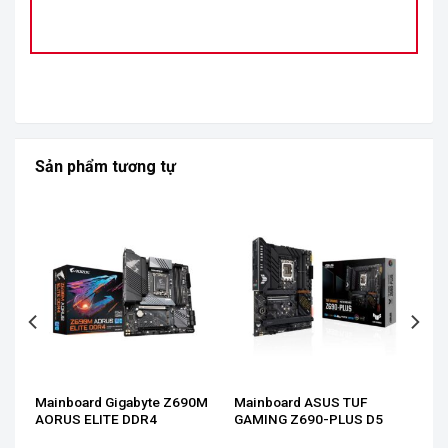
Sản phẩm tương tự
IX
Mainboard Gigabyte Z690M
Mainboard ASUS TUF
R5
AORUS ELITE DDR4
GAMING Z690-PLUS D5