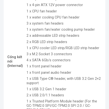
1 x 4-pin ATX 12V power connector
1 x CPU fan header
1 x water cooling CPU fan header
3 x system fan headers
1 x system fan/water cooling pump header
2 x addressable LED strip headers
2 x RGB LED strip headers
1 x CPU cooler LED strip/RGB LED strip header
3 x M.2 Socket 3 connectors
Cổng kết
4 x SATA 6Gb/s connectors
nối
(Internal)
1 x front panel header
1 x front panel audio header
1 x USB Type-C® header, with USB 3.2 Gen 2×2
support
1 x USB 3.2 Gen 1 header
2 x USB 2.0/1.1 headers
1 x Trusted Platform Module header (For the
GC-TPM2.0 SPI/GC-TPM2.0 SPI 2.0 / GC-