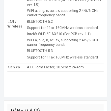
AMD Wi-Fi 6E RZ616 (MT7922A22M) (For PCB
rev. 1.0)
WIFI a, b, g, n, ac, ax, supporting 2.4/5/6 GHz
carrier frequency bands
BLUETOOTH 5.2
LAN /
Wireless
Support for 11ax 160MHz wireless standard
Intel® Wi-Fi 6E AX210 (For PCB rev. 1.1)
WIFI a, b, g, n, ac, ax, supporting 2.4/5/6 GHz
carrier frequency bands
BLUETOOTH 5.3
Support for 11ax 160MHz wireless standard
Kích cỡ
ATX Form Factor; 30.5cm x 24.4cm
ĐÁNH GIÁ (0)