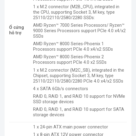
1 x M.2 connector (M2B_CPU), integrated in
the CPU, supporting Socket 3, M key, type
25110/22110/2580/2280 SSDs:
AMD Ryzen™ 7000 Series Processors/ Ryzen™
Ổ cứng
9000 Series Processors support PCIe 4.0 x4/x2
hỗ trợ
SSDs
AMD Ryzen™ 8000 Series-Phoenix 1
Processors support PCIe 4.0 x4/x2 SSDs
AMD Ryzen™ 8000 Series-Phoenix 2
Processors support PCIe 4.0 x2 SSDs
1 x M.2 connector (M2C_SB), integrated in the
Chipset, supporting Socket 3, M key, type
25110/22110/2580/2280 PCIe 4.0 x4/x2 SSDs
4 x SATA 6Gb/s connectors
RAID 0, RAID 1, and RAID 10 support for NVMe
SSD storage devices
RAID 0, RAID 1, and RAID 10 support for SATA
storage devices
1 x 24-pin ATX main power connector
1 x 8-pin ATX 12V power connector