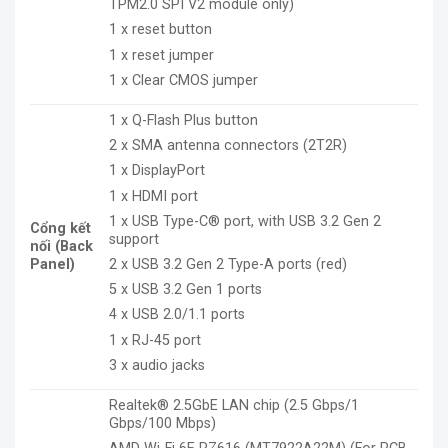
TPM2.0 SPI V2 module only)
1 x reset button
1 x reset jumper
1 x Clear CMOS jumper
1 x Q-Flash Plus button
2 x SMA antenna connectors (2T2R)
1 x DisplayPort
1 x HDMI port
1 x USB Type-C
®
port, with USB 3.2 Gen 2
Cổng kết
support
nối (Back
2 x USB 3.2 Gen 2 Type-A ports (red)
Panel)
5 x USB 3.2 Gen 1 ports
4 x USB 2.0/1.1 ports
1 x RJ-45 port
3 x audio jacks
Realtek® 2.5GbE LAN chip (2.5 Gbps/1
Gbps/100 Mbps)