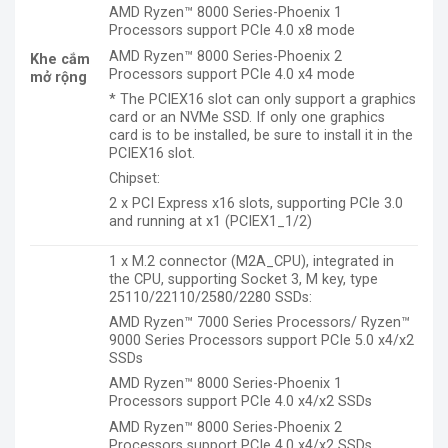
AMD Ryzen™ 8000 Series-Phoenix 1
Processors support PCIe 4.0 x8 mode
AMD Ryzen™ 8000 Series-Phoenix 2
Khe cắm
Processors support PCIe 4.0 x4 mode
mở rộng
* The PCIEX16 slot can only support a graphics
card or an NVMe SSD. If only one graphics
card is to be installed, be sure to install it in the
PCIEX16 slot.
Chipset:
2 x PCI Express x16 slots, supporting PCIe 3.0
and running at x1 (PCIEX1_1/2)
1 x M.2 connector (M2A_CPU), integrated in
the CPU, supporting Socket 3, M key, type
25110/22110/2580/2280 SSDs:
AMD Ryzen™ 7000 Series Processors/ Ryzen™
9000 Series Processors support PCIe 5.0 x4/x2
SSDs
AMD Ryzen™ 8000 Series-Phoenix 1
Processors support PCIe 4.0 x4/x2 SSDs
AMD Ryzen™ 8000 Series-Phoenix 2
Processors support PCIe 4.0 x4/x2 SSDs