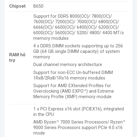
Chipset
B650
Support for DDR5 8000(OC)/ 7800(OC)/
7600(OC)/ 7200(OC)/ 7000(OC)/ 6800(OC)/
6666(OC)/ 6600(OC)/ 6400(OC)/ 6200(OC)/
6000(OC)/ 5600(OC)/ 5200/ 4800/ 4400 MT/s
memory modules
4 x DDR5 DIMM sockets supporting up to 256
GB (64 GB single DIMM capacity) of system
RAM hỗ
memory
trợ
Dual channel memory architecture
Support for non-ECC Un-buffered DIMM
1Rx8/2Rx8/1Rx16 memory modules
Support for AMD EXtended Profiles for
Overclocking (AMD EXPO™) and Extreme
Memory Profile (XMP) memory module
1 x PCI Express x16 slot (PCIEX16), integrated
in the CPU:
AMD Ryzen™ 7000 Series Processors/ Ryzen™
9000 Series Processors support PCIe 4.0 x16
mode